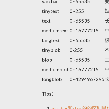
varchar
0~65535
tinytext
0~255
text
0~65535
mediumtext
0~16777215
langtext
0~65535
tinyblob
0-255
blob
0~65535
mediumblob
0~16777215
longblob
0~4294967295
Tips：
varchar和char的的区别