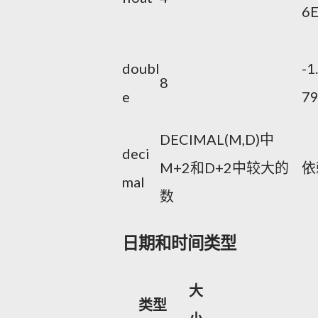
6
doubl
-1
8
e
7
DECIMAL(M,D)中
deci
M+2和D+2中较大的
依
mal
数
日期和时间类型
大
类型