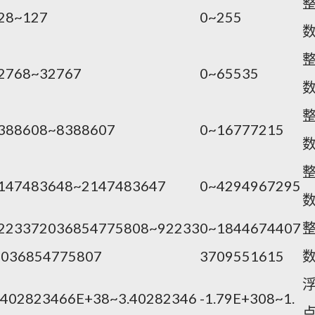
28~127
0~255
32768~32767
0~65535
8388608~8388607
0~16777215
2147483648~2147483647
0~4294967295
9223372036854775808~92233
0~1844674407
2036854775807
3709551615
.402823466E+38~3.40282346
-1.79E+308~1.