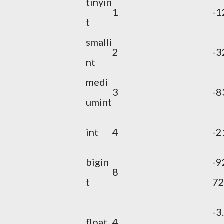
tinyin
1
-1
t
smalli
2
-
nt
medi
3
-
umint
int
4
-
bigin
-
8
t
7
-3
float
4