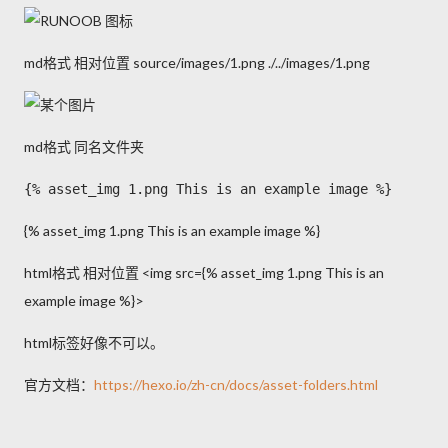
md格式 相对位置 source/images/1.png ./../images/1.png
md格式 同名文件夹
{% asset_img 1.png This is an example image %}
{% asset_img 1.png This is an example image %}
html格式 相对位置 <img src={% asset_img 1.png This is an
example image %}>
html标签好像不可以。
官方文档：
https://hexo.io/zh-cn/docs/asset-folders.html